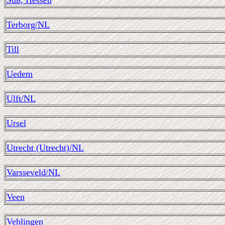
Süß, Hessen
Terborg/NL
Till
Uedem
Ulft/NL
Ursel
Utrecht (Utrecht)/NL
Varsseveld/NL
Veen
Vehlingen