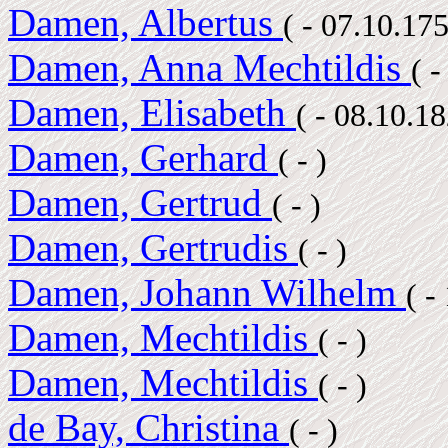
Damen, Albertus
( - 07.10.17
Damen, Anna Mechtildis
( -
Damen, Elisabeth
( - 08.10.1
Damen, Gerhard
( - )
Damen, Gertrud
( - )
Damen, Gertrudis
( - )
Damen, Johann Wilhelm
( -
Damen, Mechtildis
( - )
Damen, Mechtildis
( - )
de Bay, Christina
( - )