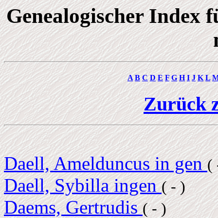
Genealogischer Index 
A
B
C
D
E
F
G
H
I
J
K
L
Zurück z
Daell, Amelduncus in gen
( 
Daell, Sybilla ingen
( - )
Daems, Gertrudis
( - )