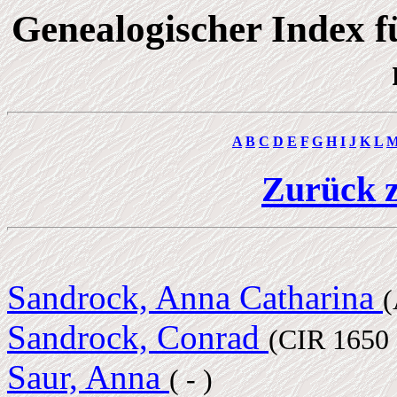
Genealogischer Index 
A
B
C
D
E
F
G
H
I
J
K
L
Zurück z
Sandrock, Anna Catharina
Sandrock, Conrad
(CIR 1650 
Saur, Anna
( - )