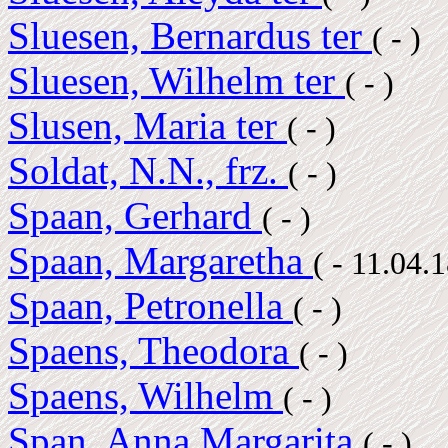
Sluesen, Bernardus ter
( - )
Sluesen, Wilhelm ter
( - )
Slusen, Maria ter
( - )
Soldat, N.N., frz.
( - )
Spaan, Gerhard
( - )
Spaan, Margaretha
( - 11.04.
Spaan, Petronella
( - )
Spaens, Theodora
( - )
Spaens, Wilhelm
( - )
Span, Anna Margarita
( - )