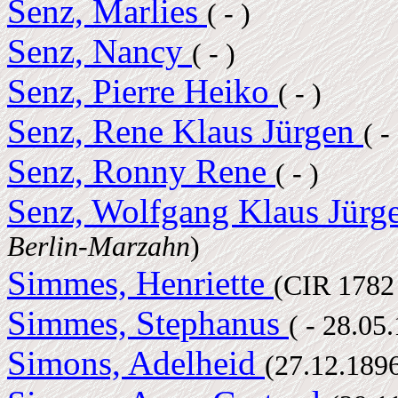
Senz, Marlies
( - )
Senz, Nancy
( - )
Senz, Pierre Heiko
( - )
Senz, Rene Klaus Jürgen
( -
Senz, Ronny Rene
( - )
Senz, Wolfgang Klaus Jürg
Berlin-Marzahn
)
Simmes, Henriette
(CIR 178
Simmes, Stephanus
( - 28.05
Simons, Adelheid
(27.12.189