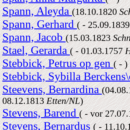
Spann, Aleyda
(18.10.1820
Sc
Spann, Gerhard
( - 25.09.183
Spann, Jacob
(15.03.1823
Sch
Stael, Gerarda
( - 01.03.1757
H
Stebbick, Petrus op gen
( - )
Stebbick, Sybilla Berckens
Steevens, Bernardina
(04.08
08.12.1813
Etten/NL
)
Stevens, Barend
( - vor 27.07
Stevens, Bernardus
( - 11.10