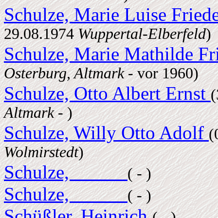
Schulze, Marie Luise Fried
29.08.1974
Wuppertal-Elberfeld
)
Schulze, Marie Mathilde Fr
Osterburg, Altmark
- vor 1960)
Schulze, Otto Albert Ernst
(
Altmark
- )
Schulze, Willy Otto Adolf
(
Wolmirstedt
)
Schulze, _____
( - )
Schulze, _____
( - )
Schüßler, Heinrich
( - )