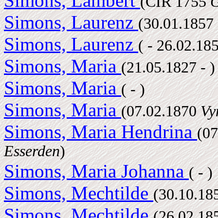
Simons, Lambert
(CIR 1755
G
Simons, Laurenz
(30.01.1857
Simons, Laurenz
( - 26.02.18
Simons, Maria
(21.05.1827 - )
Simons, Maria
( - )
Simons, Maria
(07.02.1870
Vy
Simons, Maria Hendrina
(0
Esserden
)
Simons, Maria Johanna
( - )
Simons, Mechtilde
(30.10.1
Simons, Mechtilde
(26.02.1