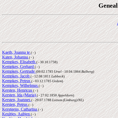
Geneal
Kaeth, Joanna te
( - )
Katen, Johanna
( - )
Kempkes, Elisabeth
( - 30.10.1758)
Kempkes, Gerhard
( - )
Kempkes, Gertrude
(09.02.1785
Ursel
- 10.04.1864
Balberg
)
Kempkes, Jacob
( - 12.08.1811
Labbeck
)
Kempkes, Petrus
( - 03.12.1785
Uedem
)
Kempkes, Wilhelmus
( - )
Kersten, Henricus
( - )
Kersten, Ida (Maria)
( - 27.02.1850
Appeldorn
)
Kersten, Joannes
( - 29.07.1788
Lottum (Limburg)/NL
)
Kersten, Petrus
( - )
Kerstgens, Catharina
( - )
Keultjes, Aaltjen
( - )