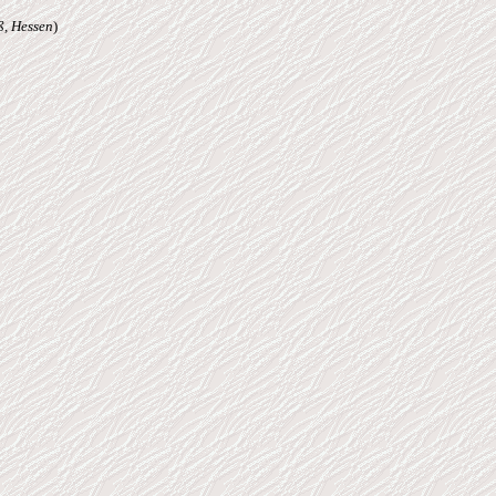
ß, Hessen
)