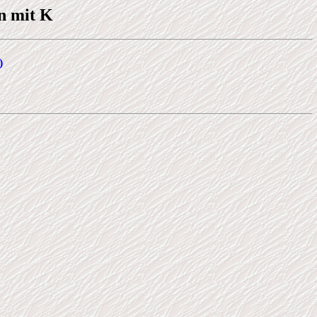
n mit K
)