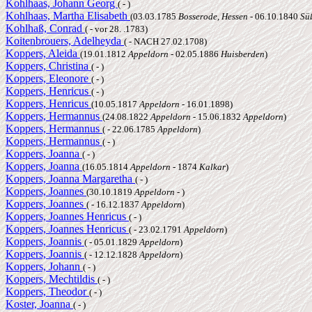
Kohlhaas, Johann Georg
( - )
Kohlhaas, Martha Elisabeth
(03.03.1785
Bosserode, Hessen
- 06.10.1840
Sü
Kohlhaß, Conrad
( - vor 28. .1783)
Koitenbrouers, Adelheyda
( - NACH 27.02.1708)
Koppers, Aleida
(19.01.1812
Appeldorn
- 02.05.1886
Huisberden
)
Koppers, Christina
( - )
Koppers, Eleonore
( - )
Koppers, Henricus
( - )
Koppers, Henricus
(10.05.1817
Appeldorn
- 16.01.1898)
Koppers, Hermannus
(24.08.1822
Appeldorn
- 15.06.1832
Appeldorn
)
Koppers, Hermannus
( - 22.06.1785
Appeldorn
)
Koppers, Hermannus
( - )
Koppers, Joanna
( - )
Koppers, Joanna
(16.05.1814
Appeldorn
- 1874
Kalkar
)
Koppers, Joanna Margaretha
( - )
Koppers, Joannes
(30.10.1819
Appeldorn
- )
Koppers, Joannes
( - 16.12.1837
Appeldorn
)
Koppers, Joannes Henricus
( - )
Koppers, Joannes Henricus
( - 23.02.1791
Appeldorn
)
Koppers, Joannis
( - 05.01.1829
Appeldorn
)
Koppers, Joannis
( - 12.12.1828
Appeldorn
)
Koppers, Johann
( - )
Koppers, Mechtildis
( - )
Koppers, Theodor
( - )
Koster, Joanna
( - )