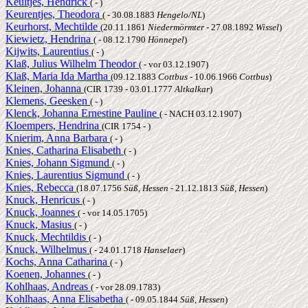
Keultjes, Hendrick
( - )
Keurentjes, Theodora
( - 30.08.1883
Hengelo/NL
)
Keurhorst, Mechtilde
(20.11.1861
Niedermörmter
- 27.08.1892
Wissel
)
Kiewietz, Hendrina
( - 08.12.1790
Hönnepel
)
Kijwits, Laurentius
( - )
Klaß, Julius Wilhelm Theodor
( - vor 03.12.1907)
Klaß, Maria Ida Martha
(09.12.1883
Cottbus
- 10.06.1966
Cottbus
)
Kleinen, Johanna
(CIR 1739 - 03.01.1777
Altkalkar
)
Klemens, Geesken
( - )
Klenck, Johanna Ernestine Pauline
( - NACH 03.12.1907)
Kloempers, Hendrina
(CIR 1754 - )
Knierim, Anna Barbara
( - )
Knies, Catharina Elisabeth
( - )
Knies, Johann Sigmund
( - )
Knies, Laurentius Sigmund
( - )
Knies, Rebecca
(18.07.1756
Süß, Hessen
- 21.12.1813
Süß, Hessen
)
Knuck, Henricus
( - )
Knuck, Joannes
( - vor 14.05.1705)
Knuck, Masius
( - )
Knuck, Mechtildis
( - )
Knuck, Wilhelmus
( - 24.01.1718
Hanselaer
)
Kochs, Anna Catharina
( - )
Koenen, Johannes
( - )
Kohlhaas, Andreas
( - vor 28.09.1783)
Kohlhaas, Anna Elisabetha
( - 09.05.1844
Süß, Hessen
)