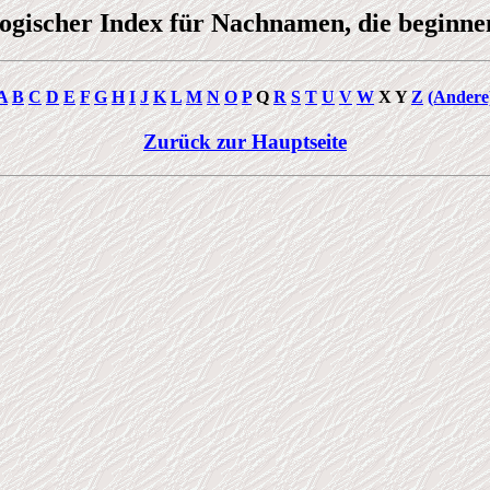
ogischer Index für Nachnamen, die beginne
A
B
C
D
E
F
G
H
I
J
K
L
M
N
O
P
Q
R
S
T
U
V
W
X Y
Z
(Andere
Zurück zur Hauptseite